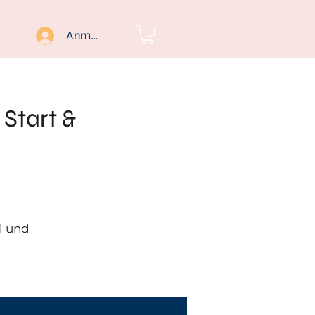
Anmelden
Start &
l und