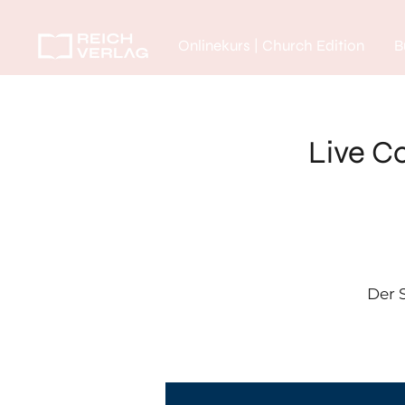
Onlinekurs | Church Edition
B
Live C
Der 